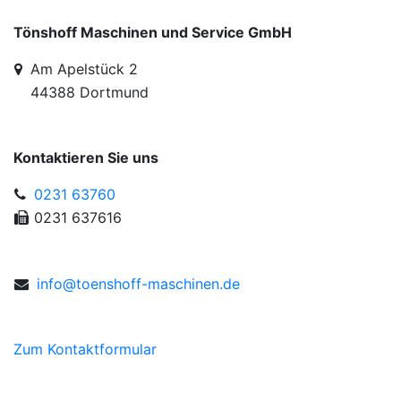
Tönshoff Maschinen und Service GmbH
Am Apelstück 2
44388 Dortmund
Kontaktieren Sie uns
0231 63760
0231 637616
info
@toen
sh
off-
mas
chin
en.d
e
Zum Kontaktformular