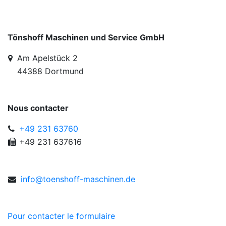
Tönshoff Maschinen und Service GmbH
Am Apelstück 2
44388 Dortmund
Nous contacter
+49 231 63760
+49 231 637616
in
fo
@t
oens
hoff-
masch
in
en.
de
Pour contacter le formulaire