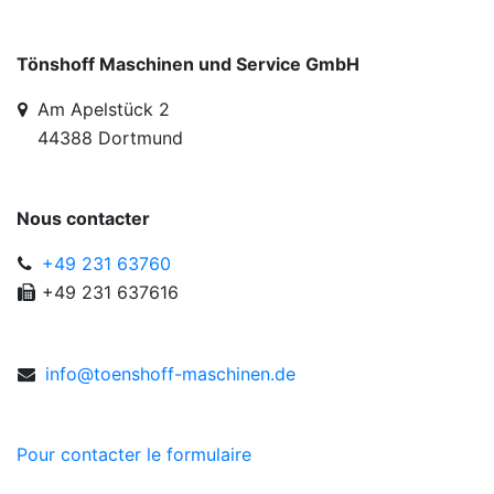
Tönshoff Maschinen und Service GmbH
Am Apelstück 2
44388 Dortmund
Nous contacter
+49 231 63760
+49 231 637616
in
fo
@toen
shof
f-mas
chin
en.d
e
Pour contacter le formulaire