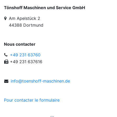
Tönshoff Maschinen und Service GmbH
Am Apelstück 2
44388 Dortmund
Nous contacter
+49 231 63760
+49 231 637616
in
fo@to
ensho
ff
-mas
chin
en
.de
Pour contacter le formulaire